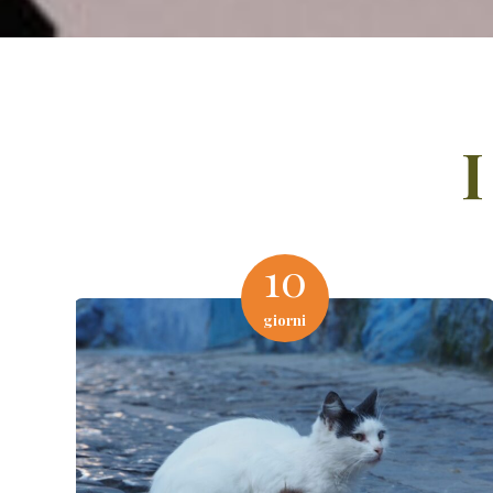
I
10
giorni