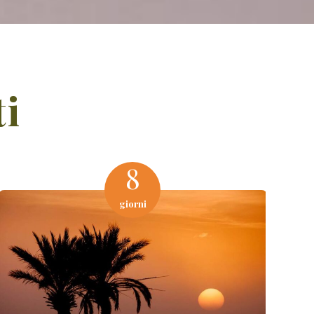
ti
8
giorni