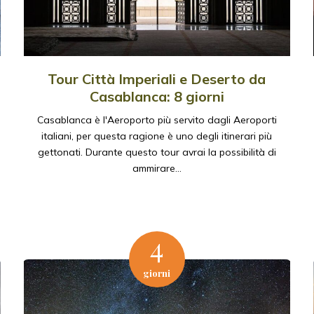
Viaggi in Marocco
Un mare di dune
Tour Città Imperiali e Deserto da
Quando il risveglio è indimenticabile
Una notte sotto il cielo stellato
Casablanca: 8 giorni
Casablanca è l'Aeroporto più servito dagli Aeroporti
SCOPRI DI PIU'
SCOPRI DI PIU'
italiani, per questa ragione è uno degli itinerari più
gettonati. Durante questo tour avrai la possibilità di
ammirare…
4
giorni