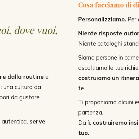
Cosa facciamo di d
Personalizziamo.
Per 
oi, dove vuoi,
Niente risposte aut
Niente cataloghi stand
Siamo persone in carne
ascoltiamo le tue richi
re dalla routine
e
costruiamo un itinera
: una cultura da
te.
apori da gustare,
Ti proponiamo alcuni e
partenza.
o autentica,
serve
Da lì,
costruiremo insi
tuo.