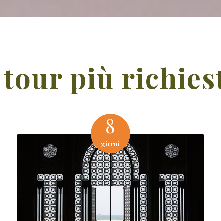
 tour più richies
8
giorni