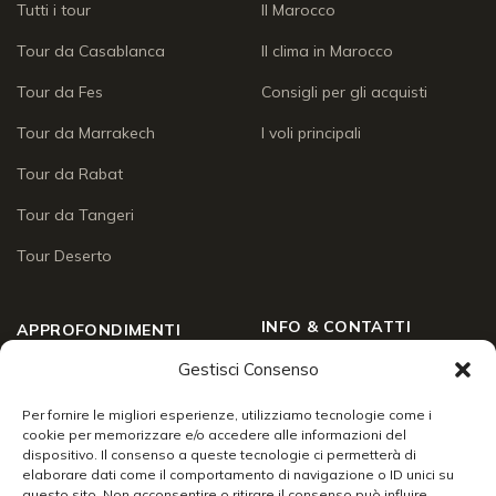
Tutti i tour
Il Marocco
Tour da Casablanca
Il clima in Marocco
Tour da Fes
Consigli per gli acquisti
Tour da Marrakech
I voli principali
Tour da Rabat
Tour da Tangeri
Tour Deserto
INFO & CONTATTI
APPROFONDIMENTI
Chi siamo
Gestisci Consenso
Approfondimenti
Social Wall
Enogastronomia
Per fornire le migliori esperienze, utilizziamo tecnologie come i
cookie per memorizzare e/o accedere alle informazioni del
Contatti
dispositivo. Il consenso a queste tecnologie ci permetterà di
Lo sai che
elaborare dati come il comportamento di navigazione o ID unici su
Chiudi
24/7 support
questo sito. Non acconsentire o ritirare il consenso può influire