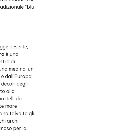
radizionale “blu
agge deserte,
ra
è una
ntro di
 una medina, un
 e dall’Europa:
i decori degli
to alla
attelli da
nte mare
no talvolta gli
chi archi
moso per la