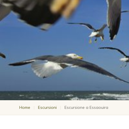
Home
|
Escursioni
|
Escursione a Essaouira