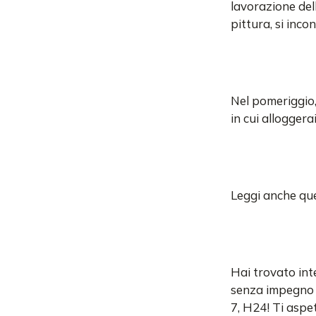
lavorazione dell
pittura, si inco
Nel pomeriggio,
in cui alloggerai
Leggi anche que
Hai trovato in
senza impegno d
7, H24! Ti aspe