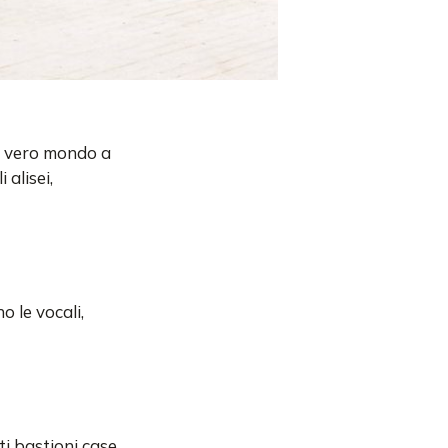
n vero mondo a
 alisei,
o le vocali,
i bastioni case