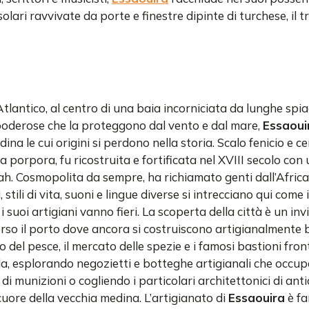
olari ravvivate da porte e finestre dipinte di turchese, il t
Atlantico, al centro di una baia incorniciata da lunghe spi
poderose che la proteggono dal vento e dal mare,
Essaoui
dina le cui origini si perdono nella storia. Scalo fenicio e ce
a porpora, fu ricostruita e fortificata nel XVIII secolo con
ah. Cosmopolita da sempre, ha richiamato genti dall’Africa
 stili di vita, suoni e lingue diverse si intrecciano qui come 
 i suoi artigiani vanno fieri. La scoperta della città è un invi
rso il porto dove ancora si costruiscono artigianalmente b
o del pesce, il mercato delle spezie e i famosi bastioni fro
la, esplorando negozietti e botteghe artigianali che occupa
 di munizioni o cogliendo i particolari architettonici di anti
cuore della vecchia medina. L’artigianato di
Essaouira
è fa