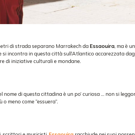
metri di strada separano Marrakech da
Essaouira
, ma è u
 si incontra in questa città sull’Atlantico accarezzata dagli
re di iniziative culturali e mondane.
l nome di questa cittadina è un po’ curiosa … non si leggon
ù o meno come “essuera”.
, scrittori e musicisti,
Essaouira
racchiude nei suoi possent