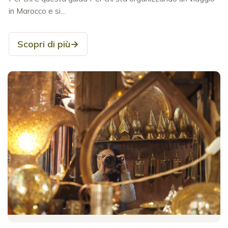
in Marocco e si…
Scopri di più
→