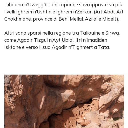
Tihouna n’Uwejjgâl; con capanne sovrapposte su più
livelli Ighrem n’Ushtin e Ighrem n’Zerkan (Aït Abdi, Aït
Chokhmane, province di Beni Mellal, Azilal e Midelt).
Altri sono sparsi nella regione tra Taliouine e Sirwa,
come Agadir Tizgui n’Ayt Ubial, Ifri n’Imadiden
Isktane e verso il sud Agadir n’Tighmert a Tata.