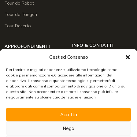
Tour da Rabat
Tour da Tangeri
Tour Deserto
INFO & CONTATTI
APPROFONDIMENTI
Gestisci Consenso
Chi siamo
Approfondimenti
Social Wall
Per fornire le migliori esperienze, utilizziamo tecnologie come i
Enogastronomia
cookie per memorizzare e/o accedere alle informazioni del
Contatti
dispositivo. Il consenso a queste tecnologie ci permetterà di
Lo sai che
elaborare dati come il comportamento di navigazione o ID unici su
Chiudi
24/7 support
questo sito. Non acconsentire o ritirare il consenso può influire
Racconti di viaggio
negativamente su alcune caratteristiche e funzioni.
Info & servizi
Accetta
Organizzare un viaggio in Marocco
Scarica la brochure con tutte le informazioni per
Nega
viaggiare senza pensieri!
© 2026 Merzouga Tours S.A.R.L. A.U. — R.C. N° 001575430000024 ·